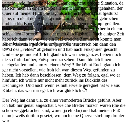
verschwinde. In einem Moment war eine richtig blöde Situation, da
hab ich mich an einem umgefallenen Baumstamm festgehalten, der
Quer auf meiner Hüfthöhe lag, als ich mich gerade draufgestützt
habe, um nicht den Abhang runterzurutschen, ist er abgebrochen
und ich bin Bauch voraus in den abgebrochenen Stumpf gefallen.
Ich konnte es aber gut abfangen und ist nix passiert. Aber in einem
schlechten Horrorfilm hätte er mich durchbohrt… Nach einiger Zeit
habe ich dann sowas wie ein Feld erreicht. Zumindest konnte man
Eine der kaputten Brücken, die ich überqueren
sehen, dass da irgendwas umgegraben wurde, ich bin dann den
musste
Rand des „Feldes“ abgelaufen und hab nach Fußspuren gesucht. –
Und eine gefunden!!!! Ich glaub ich war mein ganzes Leben noch
nie so froh darüber, Fußspuren zu sehen. Dann bin ich ihnen
nachgelaufen und kam zu einem Weg!!! Ihr könnt Euch glaub ich
gar nicht vorstellen, wie froh ich war, diesen Weg gefunden zu
haben. Ich hab dann beschlossen, dem Weg zu folgen, egal wo er
hinführt, ich wollte nur nicht mehr zurück ins Dickicht des
Dschungels. Und auch wenn es mittlerweile geregnet hat wie aus
Kübeln, das war mir egal, ich war glücklich 🙂
Der Weg hat dann u.a. zu einer vermoderten Brücke geführt. Aber
ich hab mir genau angeschaut, welche Bretter morsch waren (die die
schon weggebrochen sind, waren ja eh klar) und hab meinen Fuß
dann jeweils dorthin gesetzt, wo noch eine Querverstrebung drunter
war.