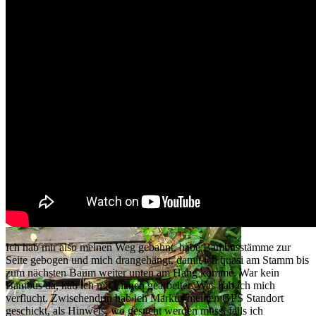
Unter den Bambusstämmen durch, ab durch die
Mitte…. – es hilft ja nix
Ich hab mir also meinen Weg gebahnt, habe Bambusstämme zur
Seite gebogen und mich drangehängt, damit ich quasi am Stamm bis
zum nächsten Baum weiter unten am Hang komme. War kein
Bambus da, hab ich mit Lianen gearbeitet. Was hab ich mich
verflucht. Zwischendrin hab ich Markus meinen GPS Standort
geschickt, als Hinweis, wo gesucht werden muss, falls ich