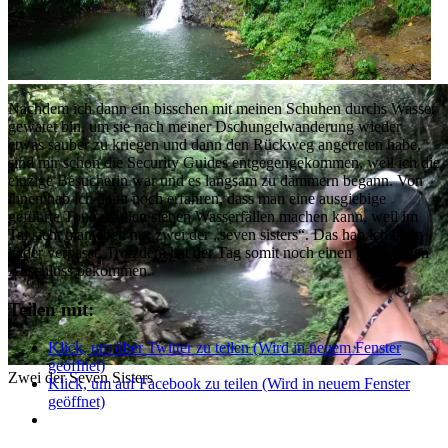
Zwei der Seven Sisters
Nachdem ich dann ein bisschen mit meinen Schuhen durchs Wasser
gewatet bin, um sie nach meiner Dschungelwanderung wieder
etwas sauber zu kriegen und dann den Rückweg angetreten habe,
sind mir schon die Security Guides entgegengekommen, weil ich die
einzige Besucherin war und es langsam zu dämmern begann. Von
ihnen hab ich dann noch erfahren, dass man eine ausgiebige
geführte Tour zu allen sieben Wasserfällen machen kann, weil im
Tal sieht man eben nur zwei der „seven sisters“. Das hab ich dann
leider verpasst. Trotzdem hat der Tag somit noch einen gelungenen
Abschluss bekommen.
Teilen mit:
Klick, um über Twitter zu teilen (Wird in neuem Fenster
geöffnet)
Zwei der Seven Sisters
Klick, um auf Facebook zu teilen (Wird in neuem Fenster
geöffnet)