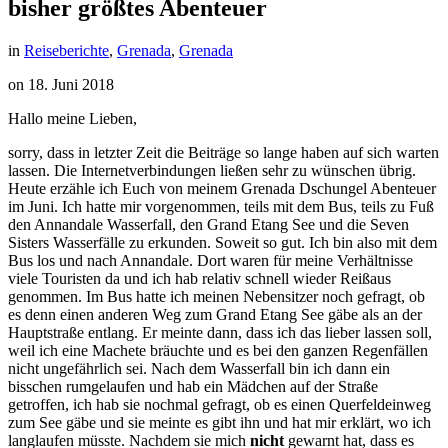
bisher größtes Abenteuer
in
Reiseberichte
,
Grenada
,
Grenada
on
18. Juni 2018
Hallo meine Lieben,
sorry, dass in letzter Zeit die Beiträge so lange haben auf sich warten
lassen. Die Internetverbindungen ließen sehr zu wünschen übrig.
Heute erzähle ich Euch von meinem Grenada Dschungel Abenteuer
im Juni. Ich hatte mir vorgenommen, teils mit dem Bus, teils zu Fuß
den Annandale Wasserfall, den Grand Etang See und die Seven
Sisters Wasserfälle zu erkunden. Soweit so gut. Ich bin also mit dem
Bus los und nach Annandale. Dort waren für meine Verhältnisse
viele Touristen da und ich hab relativ schnell wieder Reißaus
genommen. Im Bus hatte ich meinen Nebensitzer noch gefragt, ob
es denn einen anderen Weg zum Grand Etang See gäbe als an der
Hauptstraße entlang. Er meinte dann, dass ich das lieber lassen soll,
weil ich eine Machete bräuchte und es bei den ganzen Regenfällen
nicht ungefährlich sei. Nach dem Wasserfall bin ich dann ein
bisschen rumgelaufen und hab ein Mädchen auf der Straße
getroffen, ich hab sie nochmal gefragt, ob es einen Querfeldeinweg
zum See gäbe und sie meinte es gibt ihn und hat mir erklärt, wo ich
langlaufen müsste. Nachdem sie mich
nicht
gewarnt hat, dass es