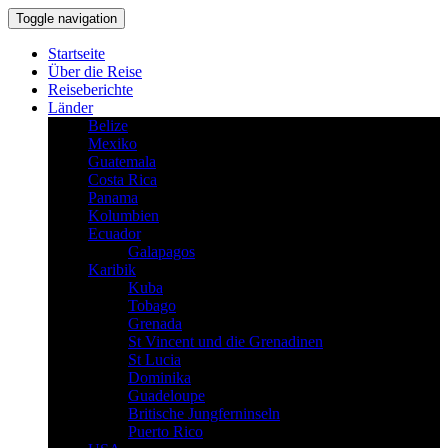
Toggle navigation
Startseite
Über die Reise
Reiseberichte
Länder
Belize
Mexiko
Guatemala
Costa Rica
Panama
Kolumbien
Ecuador
Galapagos
Karibik
Kuba
Tobago
Grenada
St Vincent und die Grenadinen
St Lucia
Dominika
Guadeloupe
Britische Jungferninseln
Puerto Rico