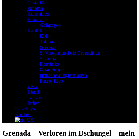
Costa Rica
Panama
Kolumbien
Ecuador
Galapagos
Karibik
Kuba
Tobago
Grenada
St Vincent und die Grenadinen
St Lucia
Dominika
Guadeloupe
Britische Jungferninseln
Puerto Rico
USA
Island
Tansania
Indien
Reisetipps
Kontakt
Grenada – Verloren im Dschungel – mein