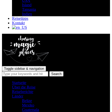
USA
Island
Tansania
Indien
Reisetipps
Kontakt
Toggle sidebar & navigation
Startseite
Über die Reise
Reiseberichte
Länder
Belize
Mexiko
Guatemala