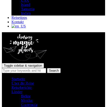
USA
Island
Tansania
Indien
Reisetipps
Kontakt
Toggle sidebar & navigation
Startseite
Über die Reise
Reiseberichte
Länder
Belize
Mexiko
Guatemala