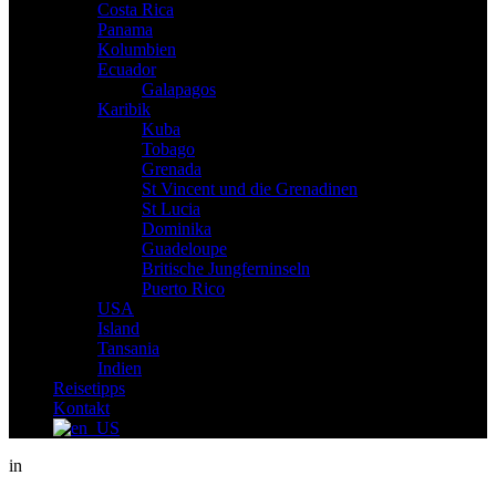
Costa Rica
Panama
Kolumbien
Ecuador
Galapagos
Karibik
Kuba
Tobago
Grenada
St Vincent und die Grenadinen
St Lucia
Dominika
Guadeloupe
Britische Jungferninseln
Puerto Rico
USA
Island
Tansania
Indien
Reisetipps
Kontakt
in