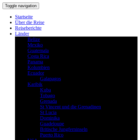
Toggle navigation
Startseite
Über die Reise
Reiseberichte
Länder
Belize
Mexiko
Guatemala
Costa Rica
Panama
Kolumbien
Ecuador
Galapagos
Karibik
Kuba
Tobago
Grenada
St Vincent und die Grenadinen
St Lucia
Dominika
Guadeloupe
Britische Jungferninseln
Puerto Rico