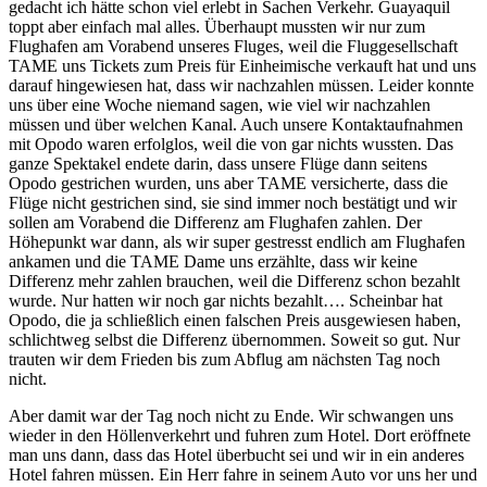
gedacht ich hätte schon viel erlebt in Sachen Verkehr. Guayaquil
toppt aber einfach mal alles. Überhaupt mussten wir nur zum
Flughafen am Vorabend unseres Fluges, weil die Fluggesellschaft
TAME uns Tickets zum Preis für Einheimische verkauft hat und uns
darauf hingewiesen hat, dass wir nachzahlen müssen. Leider konnte
uns über eine Woche niemand sagen, wie viel wir nachzahlen
müssen und über welchen Kanal. Auch unsere Kontaktaufnahmen
mit Opodo waren erfolglos, weil die von gar nichts wussten. Das
ganze Spektakel endete darin, dass unsere Flüge dann seitens
Opodo gestrichen wurden, uns aber TAME versicherte, dass die
Flüge nicht gestrichen sind, sie sind immer noch bestätigt und wir
sollen am Vorabend die Differenz am Flughafen zahlen. Der
Höhepunkt war dann, als wir super gestresst endlich am Flughafen
ankamen und die TAME Dame uns erzählte, dass wir keine
Differenz mehr zahlen brauchen, weil die Differenz schon bezahlt
wurde. Nur hatten wir noch gar nichts bezahlt…. Scheinbar hat
Opodo, die ja schließlich einen falschen Preis ausgewiesen haben,
schlichtweg selbst die Differenz übernommen. Soweit so gut. Nur
trauten wir dem Frieden bis zum Abflug am nächsten Tag noch
nicht.
Aber damit war der Tag noch nicht zu Ende. Wir schwangen uns
wieder in den Höllenverkehrt und fuhren zum Hotel. Dort eröffnete
man uns dann, dass das Hotel überbucht sei und wir in ein anderes
Hotel fahren müssen. Ein Herr fahre in seinem Auto vor uns her und