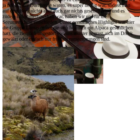
ja nur auf der Durchreise waren, es super neblig war, sodass man
auf dem Berg nichts aber auch gar nichts gesehen hätte und es
zudem bitterbitterbitterkalt war, haben wir uns für die
Seeumrundung entschieden. Unser persönliches Highlight war hier
die Gruppe Lamas (unter die sich heimlich ein Alpaca geschlichen
hat), die ziemlich ungestört von uns munter gegrast, sich im Dreck
gewälzt oder einfach nur fröhlich rumgesprungen sind.