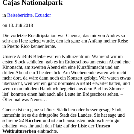
Cajas Nationalpark
in
Reiseberichte
,
Ecuador
on
13. Juli 2018
Die vorletzte Roadtripstation war Cuenca, das mir von Andres so
sehr ans Herz gelegt wurde, den ich ganz am Anfang meiner Reise
in Puerto Rico kennenlernte.
Unsere AirBnB Bleibe war ein Kulturzentrum. Während wir im
ersten Stock schliefen, gab es im Erdgeschoss am ersten Abend eine
Kinonacht, am zweiten Abend ein eine Kurzfilmnacht und am
dritten Abend ein Theaterstück. Am Wochenende waren wir nicht
mehr dort, da wäre dann noch ein Konzert gefolgt. Wir waren etwas
überrascht, weil wir ein ganz normales AirBnB erwartet hatten, und
wenn man mit dem Handtuch begleitet aus dem Bad ins Zimmer
lief, konnten einen halt auch alle Leute im Erdgeschoss sehen. –
Öfter mal was Neues…
Cuenca ist ein ganz schönes Städtchen oder besser gesagt Stadt,
immerhin ist es die drittgrößte Stadt des Landes. Sie hat sage und
schreibe
52 Kirchen
und ist auch ansonsten historisch sehr gut
erhalten, was ihr auch den Platz auf der Liste der
Unesco
Weltkulturerben
einbrachte.