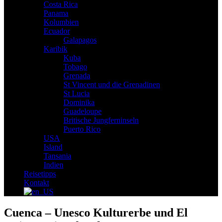
Costa Rica
Panama
Kolumbien
Ecuador
Galapagos
Karibik
Kuba
Tobago
Grenada
St Vincent und die Grenadinen
St Lucia
Dominika
Guadeloupe
Britische Jungferninseln
Puerto Rico
USA
Island
Tansania
Indien
Reisetipps
Kontakt
Cuenca – Unesco Kulturerbe und El