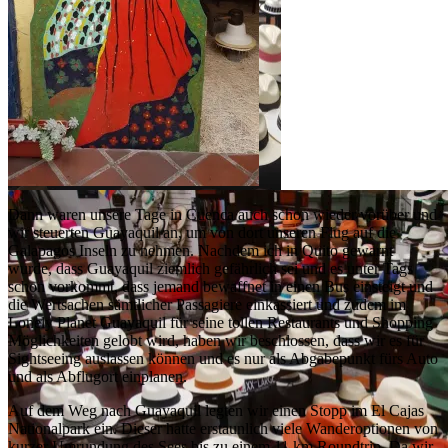
Dann waren unsere Tage in Cuenca auch schon wieder vorüber und
wir steuerten Guayaquil an, um von dort unseren Flug auf die
Galapagos Inseln zu nehmen. Nachdem ich in Quito gewarnt
wurde, dass Guayaquil ziemlich gefährlich sei und es unter Tags
schon vorkommt, dass jemand bewaffnet in einen Bus einsteigt und
die Wertsachen sämtlicher Passagiere einkassiert und zudem im
Lonely Planet Guayaquil für seine tollen Restaurants und Shopping
Möglichkeiten gelobt wird, haben wir beschlossen, dass wir es für
Sightseeing auslassen können und es nur als Abgabepunkt fürs Auto
und als Abflugort einplanen.
Auf dem Weg nach Guayaquil legten wir einen Stopp im El Cajas
Nationalpark ein. Dieser hatte erstaunlich viele Wanderoptionen von
kurzer Umrundung des Sees bis zu einem 11 km Roundtrip. Da wir