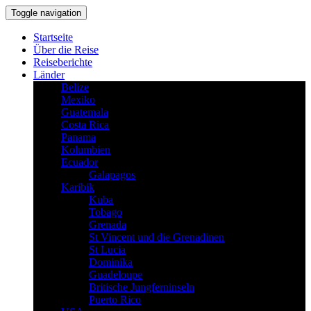
Toggle navigation
Startseite
Über die Reise
Reiseberichte
Länder
Belize
Mexiko
Guatemala
Costa Rica
Panama
Kolumbien
Ecuador
Galapagos
Karibik
Kuba
Tobago
Grenada
St Vincent und die Grenadinen
St Lucia
Dominika
Guadeloupe
Britische Jungferninseln
Puerto Rico