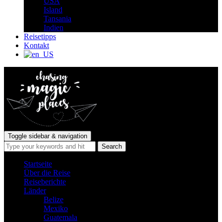
USA
Island
Tansania
Indien
Reisetipps
Kontakt
Toggle sidebar & navigation
Startseite
Über die Reise
Reiseberichte
Länder
Belize
Mexiko
Guatemala