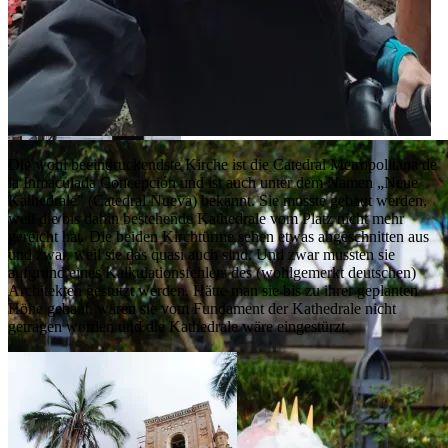
Die wohl beeindruckendste Kirche ist die Catedral Metropolitana de
la Inmaculada Concepción und ist auch unter dem Namen „Neue
Kathedrale” (Catedral Nueva) bekannt. Sie musste gebaut werden,
weil die bis dahin bestehende Kathedrale vom Platz nicht mehr
gereicht hat. Die beiden Kirchtürme sehen etwas abgeschnitten aus
und zwar, weil sie das quasi auch sind. Und zwar mussten sie
aufgrund eines Kalkulationsfehlers des (wohlgemerkt deutschen)
Architekten gestutzt werden. Hätte man sie bis zu ihrer geplanten
Höhe gebaut, wären sie vom Fundament der Kathedrale nicht
getragen worden und die Kathedrale wäre eingestürzt.