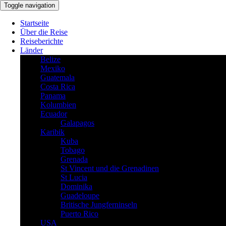
Toggle navigation
Startseite
Über die Reise
Reiseberichte
Länder
Belize
Mexiko
Guatemala
Costa Rica
Panama
Kolumbien
Ecuador
Galapagos
Karibik
Kuba
Tobago
Grenada
St Vincent und die Grenadinen
St Lucia
Dominika
Guadeloupe
Britische Jungferninseln
Puerto Rico
USA