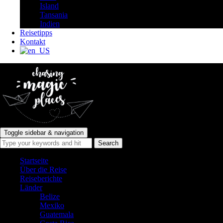
Island
Tansania
Indien
Reisetipps
Kontakt
Toggle sidebar & navigation
Startseite
Über die Reise
Reiseberichte
Länder
Belize
Mexiko
Guatemala