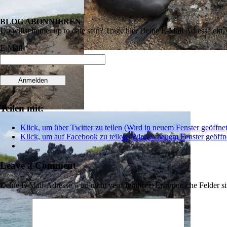
BLOG ABONNIEREN
Du willst immer up to date sein? Trage hier Deine E-Mail Adresse ein, 
E-Mail *
Teilen mit:
Klick, um über Twitter zu teilen (Wird in neuem Fenster geöffnet
Klick, um auf Facebook zu teilen (Wird in neuem Fenster geöffn
Leave a Comment
Deine E-Mail-Adresse wird nicht veröffentlicht.
Erforderliche Felder s