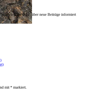
dann wirst Du sofort über neue Beiträge informiert
)
et)
ind mit
*
markiert.