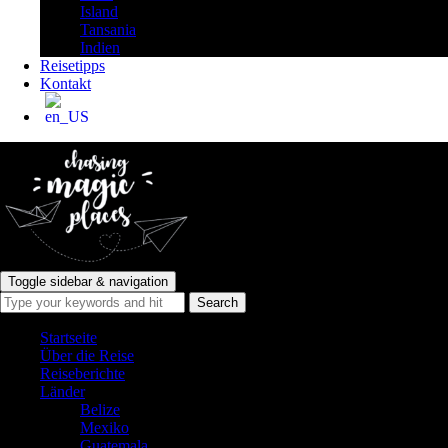
Island
Tansania
Indien
Reisetipps
Kontakt
Toggle sidebar & navigation
Startseite
Über die Reise
Reiseberichte
Länder
Belize
Mexiko
Guatemala