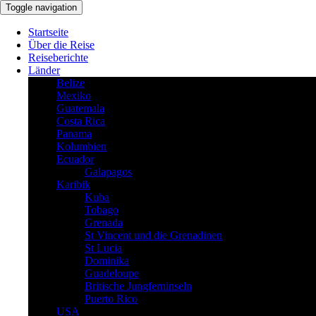
Toggle navigation
Startseite
Über die Reise
Reiseberichte
Länder
Belize
Mexiko
Guatemala
Costa Rica
Panama
Kolumbien
Ecuador
Galapagos
Karibik
Kuba
Tobago
Grenada
St Vincent und die Grenadinen
St Lucia
Dominika
Guadeloupe
Britische Jungferninseln
Puerto Rico
USA