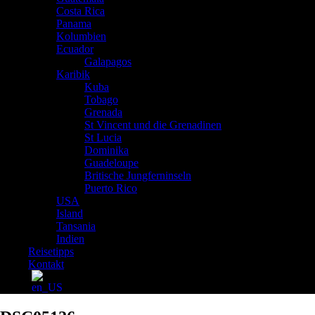
Costa Rica
Panama
Kolumbien
Ecuador
Galapagos
Karibik
Kuba
Tobago
Grenada
St Vincent und die Grenadinen
St Lucia
Dominika
Guadeloupe
Britische Jungferninseln
Puerto Rico
USA
Island
Tansania
Indien
Reisetipps
Kontakt