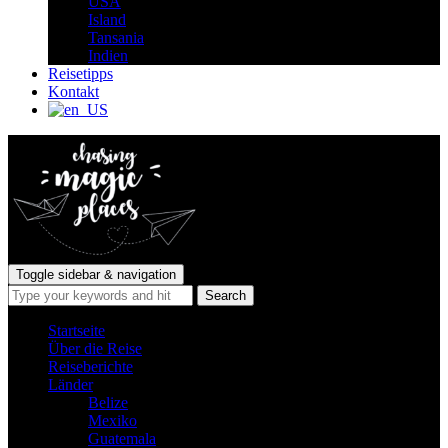
USA
Island
Tansania
Indien
Reisetipps
Kontakt
Toggle sidebar & navigation
Startseite
Über die Reise
Reiseberichte
Länder
Belize
Mexiko
Guatemala