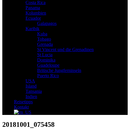
Costa Rica
Panama
Kolumbien
Ecuador
Galapagos
Karibik
Kuba
Tobago
Grenada
St Vincent und die Grenadinen
St Lucia
Dominika
Guadeloupe
Britische Jungferninseln
Puerto Rico
USA
Island
Tansania
Indien
Reisetipps
Kontakt
20181001_075458