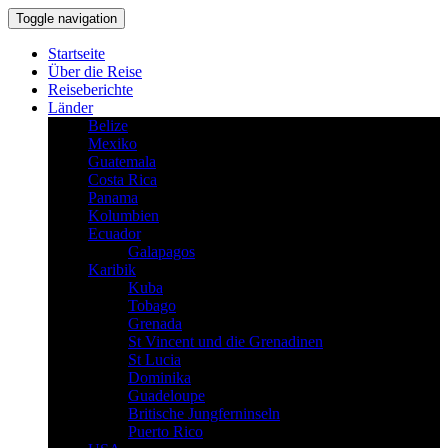
Toggle navigation
Startseite
Über die Reise
Reiseberichte
Länder
Belize
Mexiko
Guatemala
Costa Rica
Panama
Kolumbien
Ecuador
Galapagos
Karibik
Kuba
Tobago
Grenada
St Vincent und die Grenadinen
St Lucia
Dominika
Guadeloupe
Britische Jungferninseln
Puerto Rico