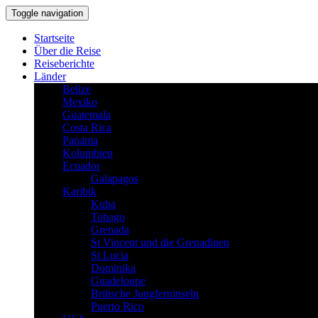
Toggle navigation
Startseite
Über die Reise
Reiseberichte
Länder
Belize
Mexiko
Guatemala
Costa Rica
Panama
Kolumbien
Ecuador
Galapagos
Karibik
Kuba
Tobago
Grenada
St Vincent und die Grenadinen
St Lucia
Dominika
Guadeloupe
Britische Jungferninseln
Puerto Rico