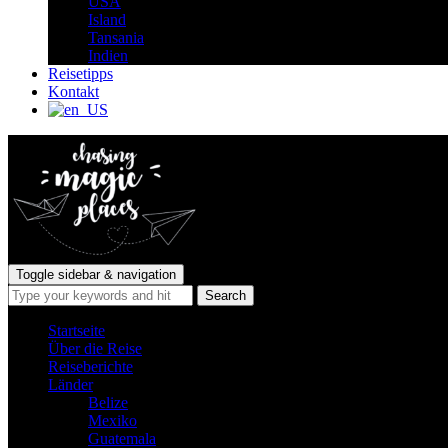
USA
Island
Tansania
Indien
Reisetipps
Kontakt
Toggle sidebar & navigation
Startseite
Über die Reise
Reiseberichte
Länder
Belize
Mexiko
Guatemala