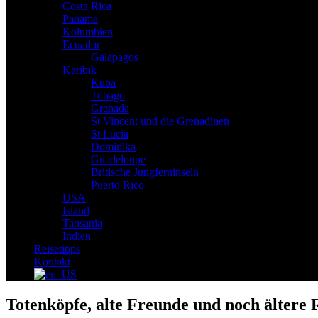
Costa Rica
Panama
Kolumbien
Ecuador
Galapagos
Karibik
Kuba
Tobago
Grenada
St Vincent und die Grenadinen
St Lucia
Dominika
Guadeloupe
Britische Jungferninseln
Puerto Rico
USA
Island
Tansania
Indien
Reisetipps
Kontakt
Totenköpfe, alte Freunde und noch ältere 