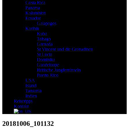
Costa Rica
Panama
Kolumbien
Ecuador
Galapagos
Karibik
Kuba
Tobago
Grenada
St Vincent und die Grenadinen
St Lucia
Dominika
Guadeloupe
Britische Jungferninseln
Puerto Rico
USA
Island
Tansania
Indien
Reisetipps
Kontakt
20181006_101132