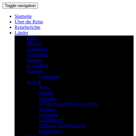
Toggle navigation
Startseite
Über die Reise
Reiseberichte
Länder
Belize
Mexiko
Guatemala
Costa Rica
Panama
Kolumbien
Ecuador
Galapagos
Karibik
Kuba
Tobago
Grenada
St Vincent und die Grenadinen
St Lucia
Dominika
Guadeloupe
Britische Jungferninseln
Puerto Rico