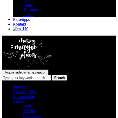
USA
Island
Tansania
Indien
Reisetipps
Kontakt
Toggle sidebar & navigation
Startseite
Über die Reise
Reiseberichte
Länder
Belize
Mexiko
Guatemala