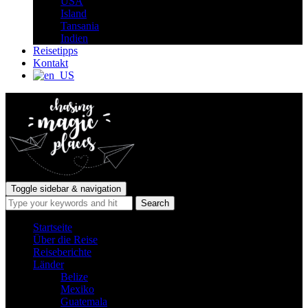
USA
Island
Tansania
Indien
Reisetipps
Kontakt
Toggle sidebar & navigation
Startseite
Über die Reise
Reiseberichte
Länder
Belize
Mexiko
Guatemala