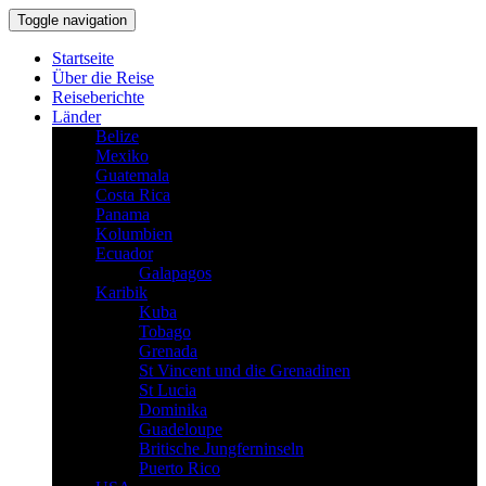
Toggle navigation
Startseite
Über die Reise
Reiseberichte
Länder
Belize
Mexiko
Guatemala
Costa Rica
Panama
Kolumbien
Ecuador
Galapagos
Karibik
Kuba
Tobago
Grenada
St Vincent und die Grenadinen
St Lucia
Dominika
Guadeloupe
Britische Jungferninseln
Puerto Rico