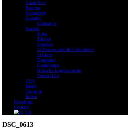
Costa Rica
Panama
Kolumbien
Ecuador
Galapagos
Karibik
Kuba
Tobago
Grenada
St Vincent und die Grenadinen
St Lucia
Dominika
Guadeloupe
Britische Jungferninseln
Puerto Rico
USA
Island
Tansania
Indien
Reisetipps
Kontakt
DSC_0613