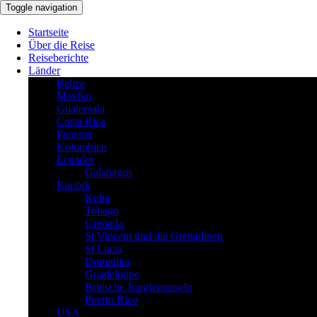
Toggle navigation
Startseite
Über die Reise
Reiseberichte
Länder
Belize
Mexiko
Guatemala
Costa Rica
Panama
Kolumbien
Ecuador
Galapagos
Karibik
Kuba
Tobago
Grenada
St Vincent und die Grenadinen
St Lucia
Dominika
Guadeloupe
Britische Jungferninseln
Puerto Rico
USA