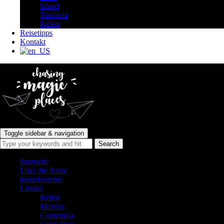
Island
Tansania
Indien
Reisetipps
Kontakt
Toggle sidebar & navigation
Startseite
Über die Reise
Reiseberichte
Länder
Belize
Mexiko
Guatemala