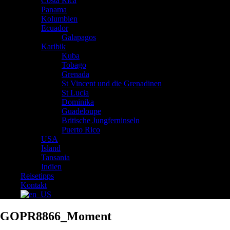
Costa Rica
Panama
Kolumbien
Ecuador
Galapagos
Karibik
Kuba
Tobago
Grenada
St Vincent und die Grenadinen
St Lucia
Dominika
Guadeloupe
Britische Jungferninseln
Puerto Rico
USA
Island
Tansania
Indien
Reisetipps
Kontakt
GOPR8866_Moment