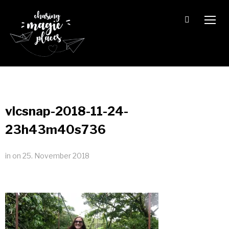
TOGG
vlcsnap-2018-11-24-
23h43m40s736
in
on
25. November 2018