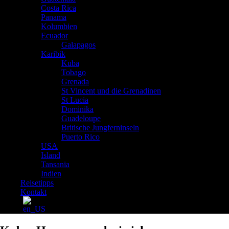
Costa Rica
Panama
Kolumbien
Ecuador
Galapagos
Karibik
Kuba
Tobago
Grenada
St Vincent und die Grenadinen
St Lucia
Dominika
Guadeloupe
Britische Jungferninseln
Puerto Rico
USA
Island
Tansania
Indien
Reisetipps
Kontakt