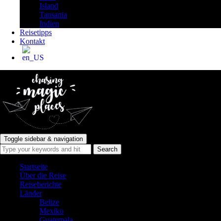
Island
Tansania
Indien
Reisetipps
Kontakt
Toggle sidebar & navigation
Startseite
Über die Reise
Reiseberichte
Länder
Belize
Mexiko
Guatemala