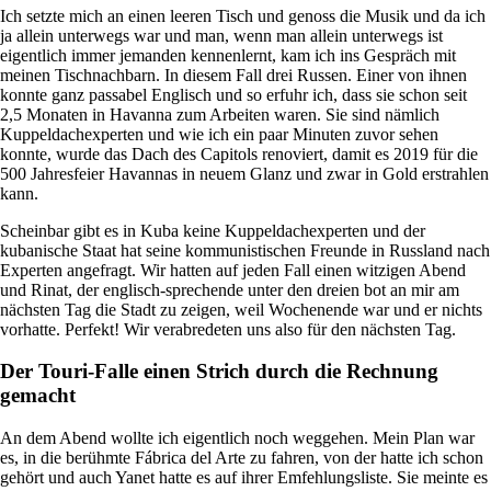
Ich setzte mich an einen leeren Tisch und genoss die Musik und da ich
ja allein unterwegs war und man, wenn man allein unterwegs ist
eigentlich immer jemanden kennenlernt, kam ich ins Gespräch mit
meinen Tischnachbarn. In diesem Fall drei Russen. Einer von ihnen
konnte ganz passabel Englisch und so erfuhr ich, dass sie schon seit
2,5 Monaten in Havanna zum Arbeiten waren. Sie sind nämlich
Kuppeldachexperten und wie ich ein paar Minuten zuvor sehen
konnte, wurde das Dach des Capitols renoviert, damit es 2019 für die
500 Jahresfeier Havannas in neuem Glanz und zwar in Gold erstrahlen
kann.
Scheinbar gibt es in Kuba keine Kuppeldachexperten und der
kubanische Staat hat seine kommunistischen Freunde in Russland nach
Experten angefragt. Wir hatten auf jeden Fall einen witzigen Abend
und Rinat, der englisch-sprechende unter den dreien bot an mir am
nächsten Tag die Stadt zu zeigen, weil Wochenende war und er nichts
vorhatte. Perfekt! Wir verabredeten uns also für den nächsten Tag.
Der Touri-Falle einen Strich durch die Rechnung
gemacht
An dem Abend wollte ich eigentlich noch weggehen. Mein Plan war
es, in die berühmte Fábrica del Arte zu fahren, von der hatte ich schon
gehört und auch Yanet hatte es auf ihrer Emfehlungsliste. Sie meinte es