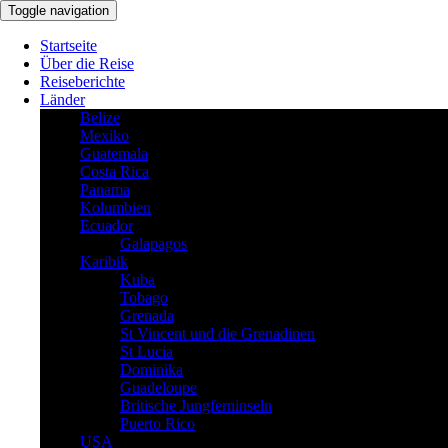
Toggle navigation
Startseite
Über die Reise
Reiseberichte
Länder
Belize
Mexiko
Guatemala
Costa Rica
Panama
Kolumbien
Ecuador
Galapagos
Karibik
Kuba
Tobago
Grenada
St Vincent und die Grenadinen
St Lucia
Dominika
Guadeloupe
Britische Jungferninseln
Puerto Rico
USA