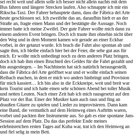
sei recht weit und allein solle ich besser nicht allein nachts mit dem
Bus fahren und längere Strecken laufen. Also schnappte ich mir ein
Rikscha-Taxi. Der Fahrer behauptete dann, dass die Fábrica del Arte
heute geschlossen sei. Ich zweifelte das an, daraufhin hielt er an der
Straße an, fragte einen Mann und der bestätigte die Aussage. Noch
immer hatte ich meine Zweifel. Der gute Fahrer wollte mich dann zu
einem anderen Event bringen. Doch ich traute ihm ohnehin nicht über
den Weg und in dem Moment kamen wir gerade an einer Eckbar
vorbei, in der getanzt wurde. Ich brach die Fahrt also spontan ab und
sagte ihm, ich bleibe einfach hier bei der Feier, die sehe gut aus für
mich. Er wollte mich unbedingt noch zu dem anderen Platz bringen,
doch ich hab ihm einen Bruchteil des Geldes für die Fahrt gezahlt und
bin ausgestiegen. – Im Nachhinein hat sich natürlich herausgestellt,
dass die Fábrica del Arte geöffnet war und er wollte einfach seinen
Reibach machen, in dem er mich wo anders hinbringt und Provision
für mich kassiert… Ich bin also in die Eckkneipe, weit und breit war
kein Tourist und ich hatte einen sehr schönen Abend bei toller Musik
und netten Leuten. Nach einer Zeit hab ich mich rausgesetzt auf den
Platz vor der Bar. Einer der Musiker kam auch raus und fing an
draußen Gitarre zu spielen und Lieder zu improvisieren. Dann kam
eine Band, die vermutlich auf dem Heimweg eines Auftritts waren,
vorbei und packten ihre Instrumente aus. So gab es eine spontane Jam-
Session auf dem Platz. Da das das perfekte Ende meines
erlebnisreichen ersten Tages auf Kuba war, trat ich den Heimweg an
und fiel selig in mein Bett.