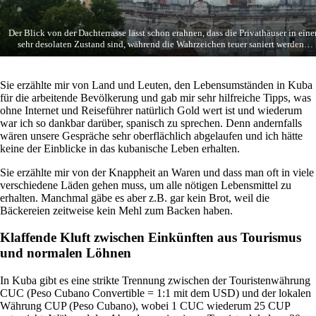
Der Blick von der Dachterrasse lässt schon erahnen, dass die Privathäuser in ein
sehr desolaten Zustand sind, während die Wahrzeichen teuer saniert werden…
Sie erzählte mir von Land und Leuten, den Lebensumständen in Kuba
für die arbeitende Bevölkerung und gab mir sehr hilfreiche Tipps, was
ohne Internet und Reiseführer natürlich Gold wert ist und wiederum
war ich so dankbar darüber, spanisch zu sprechen. Denn andernfalls
wären unsere Gespräche sehr oberflächlich abgelaufen und ich hätte
keine der Einblicke in das kubanische Leben erhalten.
Sie erzählte mir von der Knappheit an Waren und dass man oft in viele
verschiedene Läden gehen muss, um alle nötigen Lebensmittel zu
erhalten. Manchmal gäbe es aber z.B. gar kein Brot, weil die
Bäckereien zeitweise kein Mehl zum Backen haben.
Klaffende Kluft zwischen Einkünften aus Tourismus
und normalen Löhnen
In Kuba gibt es eine strikte Trennung zwischen der Touristenwährung
CUC (Peso Cubano Convertible = 1:1 mit dem USD) und der lokalen
Währung CUP (Peso Cubano), wobei 1 CUC wiederum 25 CUP