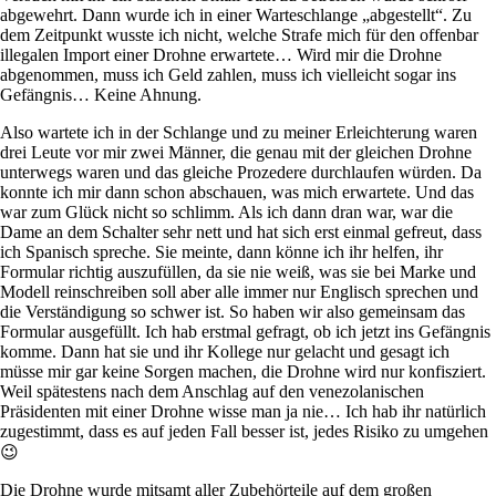
abgewehrt. Dann wurde ich in einer Warteschlange „abgestellt“. Zu
dem Zeitpunkt wusste ich nicht, welche Strafe mich für den offenbar
illegalen Import einer Drohne erwartete… Wird mir die Drohne
abgenommen, muss ich Geld zahlen, muss ich vielleicht sogar ins
Gefängnis… Keine Ahnung.
Also wartete ich in der Schlange und zu meiner Erleichterung waren
drei Leute vor mir zwei Männer, die genau mit der gleichen Drohne
unterwegs waren und das gleiche Prozedere durchlaufen würden. Da
konnte ich mir dann schon abschauen, was mich erwartete. Und das
war zum Glück nicht so schlimm. Als ich dann dran war, war die
Dame an dem Schalter sehr nett und hat sich erst einmal gefreut, dass
ich Spanisch spreche. Sie meinte, dann könne ich ihr helfen, ihr
Formular richtig auszufüllen, da sie nie weiß, was sie bei Marke und
Modell reinschreiben soll aber alle immer nur Englisch sprechen und
die Verständigung so schwer ist. So haben wir also gemeinsam das
Formular ausgefüllt. Ich hab erstmal gefragt, ob ich jetzt ins Gefängnis
komme. Dann hat sie und ihr Kollege nur gelacht und gesagt ich
müsse mir gar keine Sorgen machen, die Drohne wird nur konfisziert.
Weil spätestens nach dem Anschlag auf den venezolanischen
Präsidenten mit einer Drohne wisse man ja nie… Ich hab ihr natürlich
zugestimmt, dass es auf jeden Fall besser ist, jedes Risiko zu umgehen
😉
Die Drohne wurde mitsamt aller Zubehörteile auf dem großen