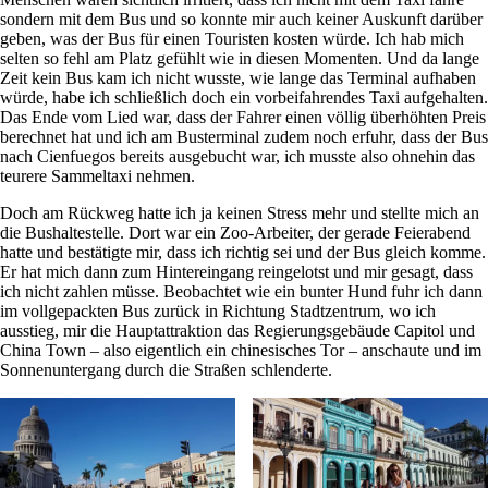
sondern mit dem Bus und so konnte mir auch keiner Auskunft darüber
geben, was der Bus für einen Touristen kosten würde. Ich hab mich
selten so fehl am Platz gefühlt wie in diesen Momenten. Und da lange
Zeit kein Bus kam ich nicht wusste, wie lange das Terminal aufhaben
würde, habe ich schließlich doch ein vorbeifahrendes Taxi aufgehalten.
Das Ende vom Lied war, dass der Fahrer einen völlig überhöhten Preis
berechnet hat und ich am Busterminal zudem noch erfuhr, dass der Bus
nach Cienfuegos bereits ausgebucht war, ich musste also ohnehin das
teurere Sammeltaxi nehmen.
Doch am Rückweg hatte ich ja keinen Stress mehr und stellte mich an
die Bushaltestelle. Dort war ein Zoo-Arbeiter, der gerade Feierabend
hatte und bestätigte mir, dass ich richtig sei und der Bus gleich komme.
Er hat mich dann zum Hintereingang reingelotst und mir gesagt, dass
ich nicht zahlen müsse. Beobachtet wie ein bunter Hund fuhr ich dann
im vollgepackten Bus zurück in Richtung Stadtzentrum, wo ich
ausstieg, mir die Hauptattraktion das Regierungsgebäude Capitol und
China Town – also eigentlich ein chinesisches Tor – anschaute und im
Sonnenuntergang durch die Straßen schlenderte.