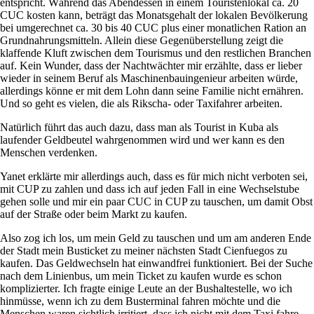
entspricht. Während das Abendessen in einem Touristenlokal ca. 20
CUC kosten kann, beträgt das Monatsgehalt der lokalen Bevölkerung
bei umgerechnet ca. 30 bis 40 CUC plus einer monatlichen Ration an
Grundnahrungsmitteln. Allein diese Gegenüberstellung zeigt die
klaffende Kluft zwischen dem Tourismus und den restlichen Branchen
auf. Kein Wunder, dass der Nachtwächter mir erzählte, dass er lieber
wieder in seinem Beruf als Maschinenbauingenieur arbeiten würde,
allerdings könne er mit dem Lohn dann seine Familie nicht ernähren.
Und so geht es vielen, die als Rikscha- oder Taxifahrer arbeiten.
Natürlich führt das auch dazu, dass man als Tourist in Kuba als
laufender Geldbeutel wahrgenommen wird und wer kann es den
Menschen verdenken.
Yanet erklärte mir allerdings auch, dass es für mich nicht verboten sei,
mit CUP zu zahlen und dass ich auf jeden Fall in eine Wechselstube
gehen solle und mir ein paar CUC in CUP zu tauschen, um damit Obst
auf der Straße oder beim Markt zu kaufen.
Also zog ich los, um mein Geld zu tauschen und um am anderen Ende
der Stadt mein Busticket zu meiner nächsten Stadt Cienfuegos zu
kaufen. Das Geldwechseln hat einwandfrei funktioniert. Bei der Suche
nach dem Linienbus, um mein Ticket zu kaufen wurde es schon
komplizierter. Ich fragte einige Leute an der Bushaltestelle, wo ich
hinmüsse, wenn ich zu dem Busterminal fahren möchte und die
Menschen waren sichtlich irritiert, dass ich nicht mit dem Taxi fahre