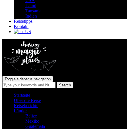
USA
Island
Tansania
Indien
Reisetipps
Kontakt
Toggle sidebar & navigation
Startseite
Über die Reise
Reiseberichte
Länder
Belize
Mexiko
Guatemala