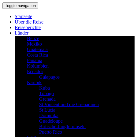
Toggle navigation
Startseite
Über die Reise
Reiseberichte
Länder
Belize
Mexiko
Guatemala
Costa Rica
Panama
Kolumbien
Ecuador
Galapagos
Karibik
Kuba
Tobago
Grenada
St Vincent und die Grenadinen
St Lucia
Dominika
Guadeloupe
Britische Jungferninseln
Puerto Rico