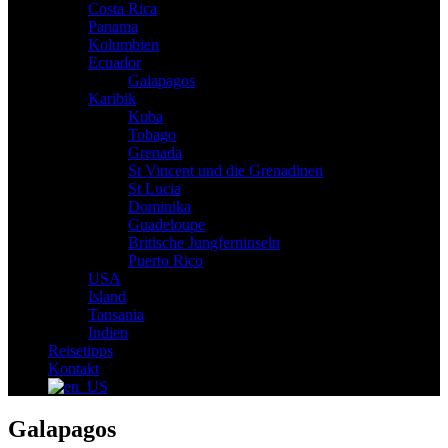
Costa Rica
Panama
Kolumbien
Ecuador
Galapagos
Karibik
Kuba
Tobago
Grenada
St Vincent und die Grenadinen
St Lucia
Dominika
Guadeloupe
Britische Jungferninseln
Puerto Rico
USA
Island
Tansania
Indien
Reisetipps
Kontakt
Galapagos