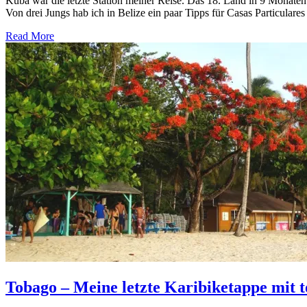
Kuba war die letzte Station meiner Reise. Das 18. Land in 9 Monaten…
Von drei Jungs hab ich in Belize ein paar Tipps für Casas Particula
Read More
Tobago – Meine letzte Karibiketappe mit 