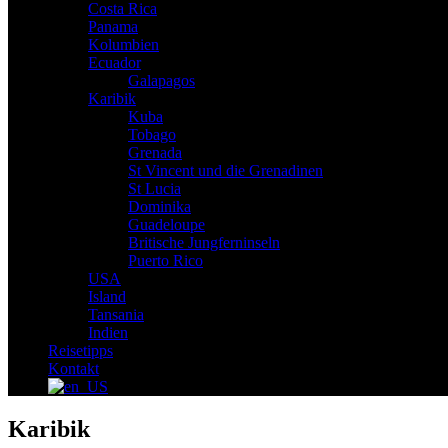
Costa Rica
Panama
Kolumbien
Ecuador
Galapagos
Karibik
Kuba
Tobago
Grenada
St Vincent und die Grenadinen
St Lucia
Dominika
Guadeloupe
Britische Jungferninseln
Puerto Rico
USA
Island
Tansania
Indien
Reisetipps
Kontakt
Karibik