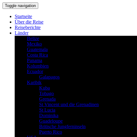
Toggle navigation
Startseite
Über die Reise
Reiseberichte
Länder
Belize
Mexiko
Guatemala
Costa Rica
Panama
Kolumbien
Ecuador
Galapagos
Karibik
Kuba
Tobago
Grenada
St Vincent und die Grenadinen
St Lucia
Dominika
Guadeloupe
Britische Jungferninseln
Puerto Rico