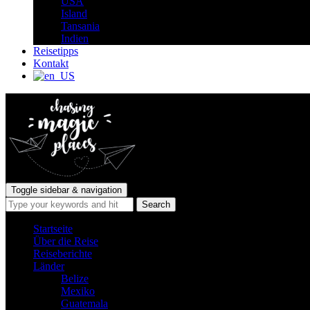
USA
Island
Tansania
Indien
Reisetipps
Kontakt
Toggle sidebar & navigation
Startseite
Über die Reise
Reiseberichte
Länder
Belize
Mexiko
Guatemala