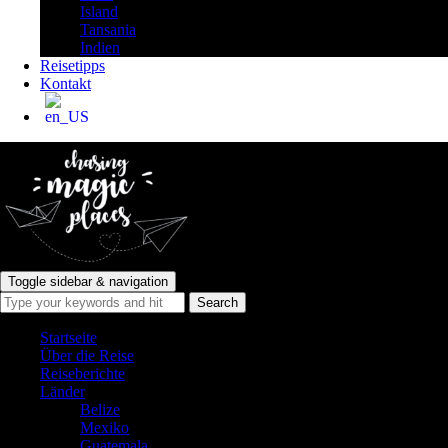
Island
Tansania
Indien
Reisetipps
Kontakt
Toggle sidebar & navigation
Startseite
Über die Reise
Reiseberichte
Länder
Belize
Mexiko
Guatemala