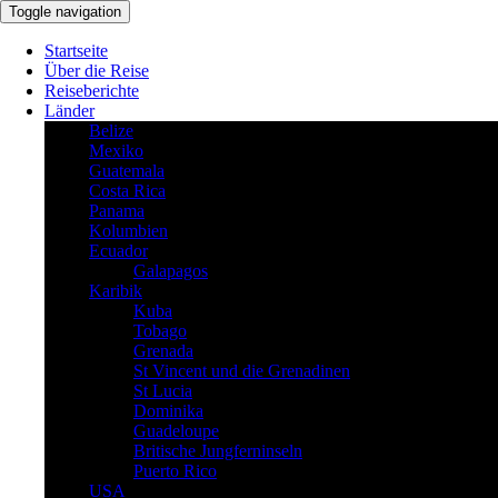
Toggle navigation
Startseite
Über die Reise
Reiseberichte
Länder
Belize
Mexiko
Guatemala
Costa Rica
Panama
Kolumbien
Ecuador
Galapagos
Karibik
Kuba
Tobago
Grenada
St Vincent und die Grenadinen
St Lucia
Dominika
Guadeloupe
Britische Jungferninseln
Puerto Rico
USA