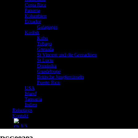
Costa Rica
Panama
Kolumbien
Ecuador
Galapagos
Karibik
Kuba
Tobago
Grenada
St Vincent und die Grenadinen
St Lucia
Dominika
Guadeloupe
Britische Jungferninseln
Puerto Rico
USA
Island
Tansania
Indien
Reisetipps
Kontakt