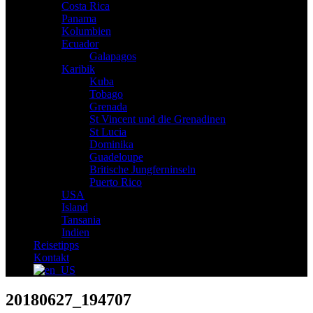
Costa Rica
Panama
Kolumbien
Ecuador
Galapagos
Karibik
Kuba
Tobago
Grenada
St Vincent und die Grenadinen
St Lucia
Dominika
Guadeloupe
Britische Jungferninseln
Puerto Rico
USA
Island
Tansania
Indien
Reisetipps
Kontakt
20180627_194707