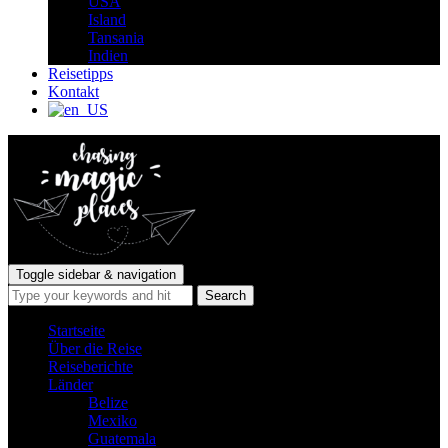
USA
Island
Tansania
Indien
Reisetipps
Kontakt
Toggle sidebar & navigation
Startseite
Über die Reise
Reiseberichte
Länder
Belize
Mexiko
Guatemala