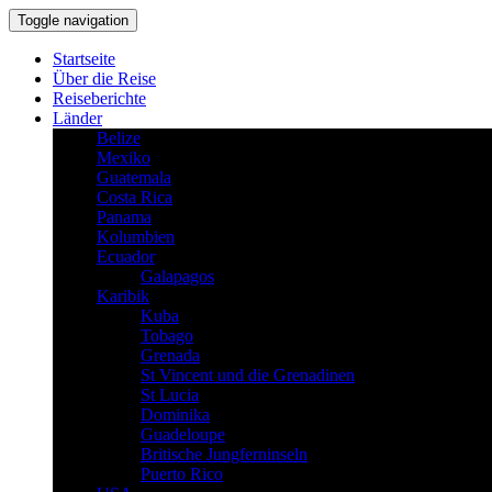
Toggle navigation
Startseite
Über die Reise
Reiseberichte
Länder
Belize
Mexiko
Guatemala
Costa Rica
Panama
Kolumbien
Ecuador
Galapagos
Karibik
Kuba
Tobago
Grenada
St Vincent und die Grenadinen
St Lucia
Dominika
Guadeloupe
Britische Jungferninseln
Puerto Rico