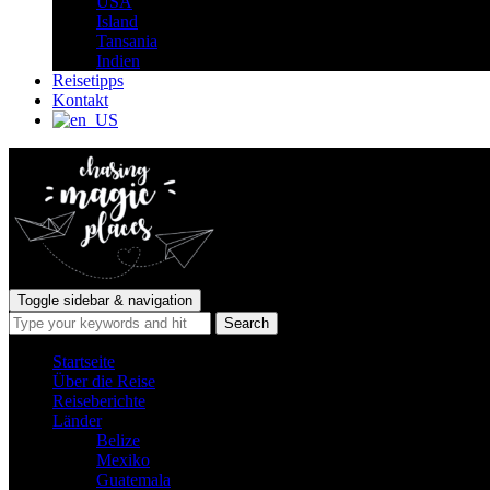
USA
Island
Tansania
Indien
Reisetipps
Kontakt
Toggle sidebar & navigation
Startseite
Über die Reise
Reiseberichte
Länder
Belize
Mexiko
Guatemala