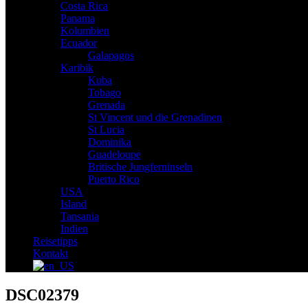
Costa Rica
Panama
Kolumbien
Ecuador
Galapagos
Karibik
Kuba
Tobago
Grenada
St Vincent und die Grenadinen
St Lucia
Dominika
Guadeloupe
Britische Jungferninseln
Puerto Rico
USA
Island
Tansania
Indien
Reisetipps
Kontakt
DSC02379