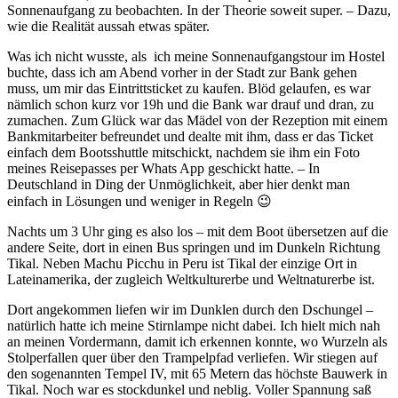
Sonnenaufgang zu beobachten. In der Theorie soweit super. – Dazu,
wie die Realität aussah etwas später.
Was ich nicht wusste, als ich meine Sonnenaufgangstour im Hostel
buchte, dass ich am Abend vorher in der Stadt zur Bank gehen
muss, um mir das Eintrittsticket zu kaufen. Blöd gelaufen, es war
nämlich schon kurz vor 19h und die Bank war drauf und dran, zu
zumachen. Zum Glück war das Mädel von der Rezeption mit einem
Bankmitarbeiter befreundet und dealte mit ihm, dass er das Ticket
einfach dem Bootsshuttle mitschickt, nachdem sie ihm ein Foto
meines Reisepasses per Whats App geschickt hatte. – In
Deutschland in Ding der Unmöglichkeit, aber hier denkt man
einfach in Lösungen und weniger in Regeln 😉
Nachts um 3 Uhr ging es also los – mit dem Boot übersetzen auf die
andere Seite, dort in einen Bus springen und im Dunkeln Richtung
Tikal. Neben Machu Picchu in Peru ist Tikal der einzige Ort in
Lateinamerika, der zugleich Weltkulturerbe und Weltnaturerbe ist.
Dort angekommen liefen wir im Dunklen durch den Dschungel –
natürlich hatte ich meine Stirnlampe nicht dabei. Ich hielt mich nah
an meinen Vordermann, damit ich erkennen konnte, wo Wurzeln als
Stolperfallen quer über den Trampelpfad verliefen. Wir stiegen auf
den sogenannten Tempel IV, mit 65 Metern das höchste Bauwerk in
Tikal. Noch war es stockdunkel und neblig. Voller Spannung saß