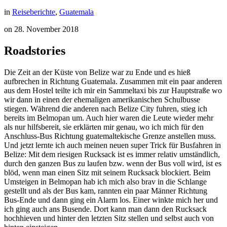
in
Reiseberichte
,
Guatemala
on
28. November 2018
Roadstories
Die Zeit an der Küste von Belize war zu Ende und es hieß
aufbrechen in Richtung Guatemala. Zusammen mit ein paar anderen
aus dem Hostel teilte ich mir ein Sammeltaxi bis zur Hauptstraße wo
wir dann in einen der ehemaligen amerikanischen Schulbusse
stiegen. Während die anderen nach Belize City fuhren, stieg ich
bereits im Belmopan um. Auch hier waren die Leute wieder mehr
als nur hilfsbereit, sie erklärten mir genau, wo ich mich für den
Anschluss-Bus Richtung guatemaltekische Grenze anstellen muss.
Und jetzt lernte ich auch meinen neuen super Trick für Busfahren in
Belize: Mit dem riesigen Rucksack ist es immer relativ umständlich,
durch den ganzen Bus zu laufen bzw. wenn der Bus voll wird, ist es
blöd, wenn man einen Sitz mit seinem Rucksack blockiert. Beim
Umsteigen in Belmopan hab ich mich also brav in die Schlange
gestellt und als der Bus kam, rannten ein paar Männer Richtung
Bus-Ende und dann ging ein Alarm los. Einer winkte mich her und
ich ging auch ans Busende. Dort kann man dann den Rucksack
hochhieven und hinter den letzten Sitz stellen und selbst auch von