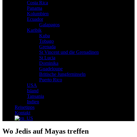
Costa Rica
Panama
Kolumbien
Ecuador
Galapagos
Karibik
Kuba
Tobago
Grenada
St Vincent und die Grenadinen
St Lucia
Dominika
Guadeloupe
Britische Jungferninseln
Puerto Rico
USA
Island
Tansania
Indien
Reisetipps
Kontakt
Wo Jedis auf Mayas treffen