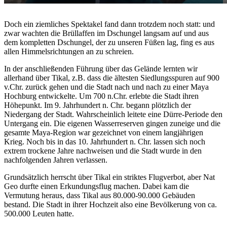
Doch ein ziemliches Spektakel fand dann trotzdem noch statt: und
zwar wachten die Brüllaffen im Dschungel langsam auf und aus
dem kompletten Dschungel, der zu unseren Füßen lag, fing es aus
allen Himmelsrichtungen an zu schreien.
In der anschließenden Führung über das Gelände lernten wir
allerhand über Tikal, z.B. dass die ältesten Siedlungsspuren auf 900
v.Chr. zurück gehen und die Stadt nach und nach zu einer Maya
Hochburg entwickelte. Um 700 n.Chr. erlebte die Stadt ihren
Höhepunkt. Im 9. Jahrhundert n. Chr. begann plötzlich der
Niedergang der Stadt. Wahrscheinlich leitete eine Dürre-Periode den
Untergang ein. Die eigenen Wasserreserven gingen zuneige und die
gesamte Maya-Region war gezeichnet von einem langjährigen
Krieg. Noch bis in das 10. Jahrhundert n. Chr. lassen sich noch
extrem trockene Jahre nachweisen und die Stadt wurde in den
nachfolgenden Jahren verlassen.
Grundsätzlich herrscht über Tikal ein striktes Flugverbot, aber Nat
Geo durfte einen Erkundungsflug machen. Dabei kam die
Vermutung heraus, dass Tikal aus 80.000-90.000 Gebäuden
bestand. Die Stadt in ihrer Hochzeit also eine Bevölkerung von ca.
500.000 Leuten hatte.