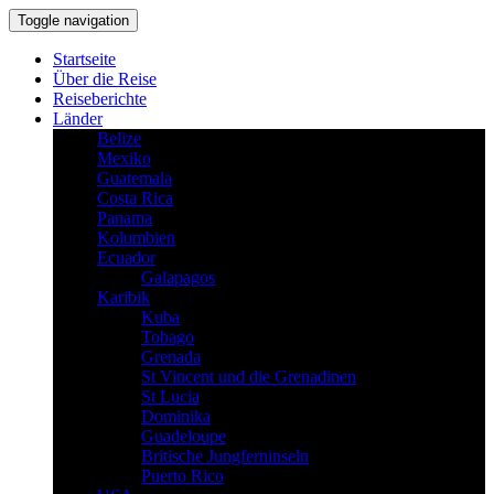
Toggle navigation
Startseite
Über die Reise
Reiseberichte
Länder
Belize
Mexiko
Guatemala
Costa Rica
Panama
Kolumbien
Ecuador
Galapagos
Karibik
Kuba
Tobago
Grenada
St Vincent und die Grenadinen
St Lucia
Dominika
Guadeloupe
Britische Jungferninseln
Puerto Rico