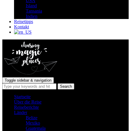
USA
Island
Tansania
Indien
Reisetipps
Kontakt
Toggle sidebar & navigation
Startseite
Über die Reise
Reiseberichte
Länder
Belize
Mexiko
Guatemala